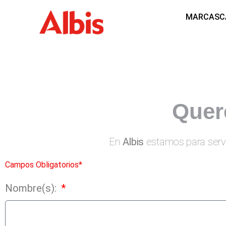
MARCAS
C
Quer
En
Albis
estamos para serv
Campos Obligatorios*
Nombre(s):