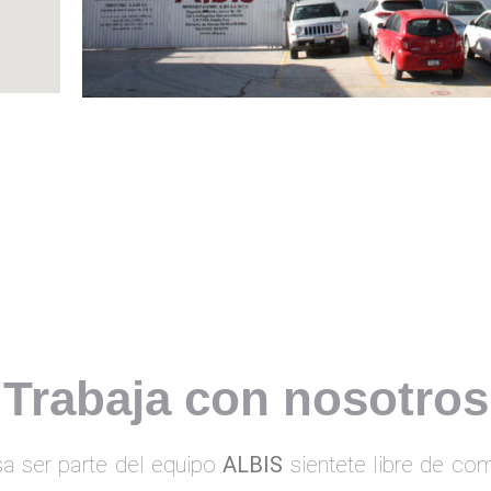
Trabaja con nosotros
esa ser parte del equipo
ALBIS
sientete libre de com