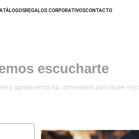
ATÁLOGOS
REGALOS CORPORATIVOS
CONTACTO
emos escucharte
irte y agradecemos tus comentarios para poder mejo